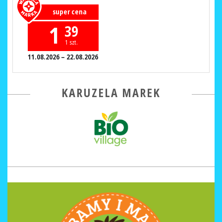
super cena
1
39
1 szt.
11.08.2026 – 22.08.2026
KARUZELA MAREK