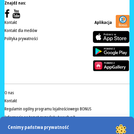
Znajdź nas:
Kontakt
Aplikacja
Kontakt dla mediów
Polityka prywatności
O nas
Kontakt
Regulamin ogólny programu lojalnościowego BONUS
Informacja na temat sprzedaży żywych ryb
Przeciwdziałanie marnowaniu żywności
Cenimy państwa prywatność
Regulamin akcji Valdinox